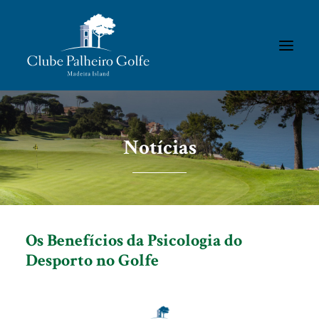
INÍCIO
Notícias
O CLUBE
ACADEMIA
ASSOCIADOS / RESULTADOS
TORNEIOS
Os Benefícios da Psicologia do
GALERIAS
Desporto no Golfe
CONTACTOS
REGULAMENTOS