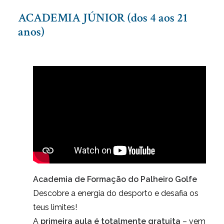
LINKS ÚTEIS
ACADEMIA JÚNIOR (dos 4 aos 21
NOTÍCIAS
anos)
Academia de Formação do Palheiro Golfe
Descobre a energia do desporto e desafia os
teus limites!
A
primeira aula é totalmente gratuita
– vem