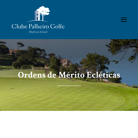
INÍCIO
O CLUBE
Ordens de Mérito Ecléticas
ACADEMIA
ASSOCIADOS / RESULTADOS
TORNEIOS
GALERIAS
CONTACTOS
REGULAMENTOS