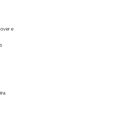
o
mover e
es
ira