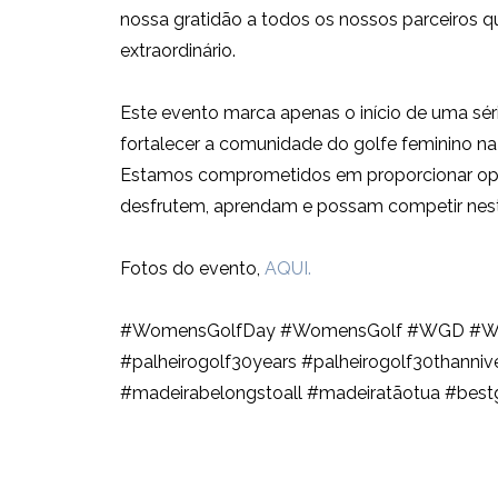
nossa gratidão a todos os nossos parceiros 
extraordinário.
Este evento marca apenas o início de uma série
fortalecer a comunidade do golfe feminino na 
Estamos comprometidos em proporcionar opor
desfrutem, aprendam e possam competir neste
Fotos do evento,
AQUI.
#WomensGolfDay #WomensGolf #WGD #Wome
#palheirogolf30years #palheirogolf30thannive
#madeirabelongstoall #madeiratãotua #bestg