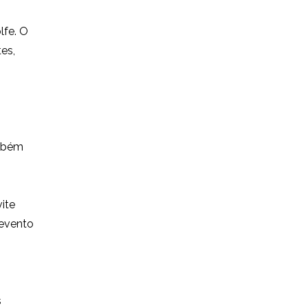
lfe. O
es,
ambém
ite
 evento
s