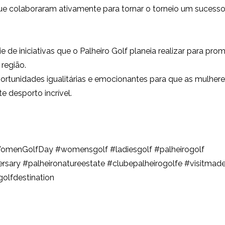
que colaboraram ativamente para tornar o torneio um sucess
 de iniciativas que o Palheiro Golf planeia realizar para pro
região.
tunidades igualitárias e emocionantes para que as mulher
 desporto incrível.
nGolfDay #womensgolf #ladiesgolf #palheirogolf
rsary #palheironatureestate #clubepalheirogolfe #visitmade
olfdestination