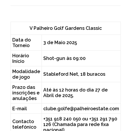
V Palheiro Golf Gardens Classic
Data do
3 de Maio 2025
Torneio
Horário
Shot-gun às 09:00
Início
Modalidade
Stableford Net, 18 buracos
de jogo
Prazo das
Até às 12 horas do dia 27 de
inscrições e
Abril de 2025.
anulações
E-mail
clube.golfe@palheiroestate.com
+351 918 240 050 ou +351 291 790
Contacto
126 (Chamada para rede fixa
telefónico
nacional).