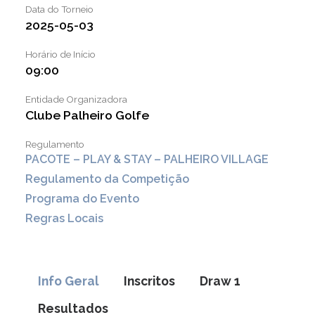
LINKS ÚTEIS
Data do Torneio
2025-05-03
NOTÍCIAS
Horário de Início
09:00
Entidade Organizadora
Clube Palheiro Golfe
Regulamento
PACOTE – PLAY & STAY – PALHEIRO VILLAGE
Regulamento da Competição
Programa do Evento
Regras Locais
Info Geral
Inscritos
Draw 1
Resultados