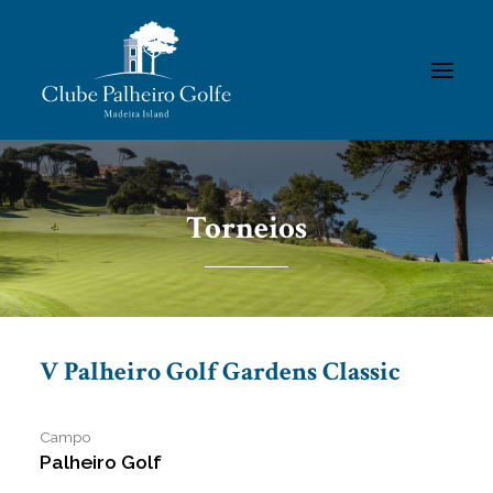
INÍCIO
Torneios
O CLUBE
ACADEMIA
ASSOCIADOS / RESULTADOS
TORNEIOS
V Palheiro Golf Gardens Classic
GALERIAS
CONTACTOS
Campo
Palheiro Golf
REGULAMENTOS