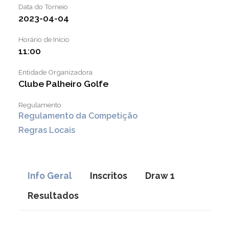
LINKS ÚTEIS
Data do Torneio
2023-04-04
NOTÍCIAS
Horário de Início
11:00
Entidade Organizadora
Clube Palheiro Golfe
Regulamento
Regulamento da Competição
Regras Locais
Info Geral
Inscritos
Draw 1
Resultados