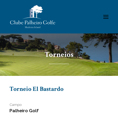
INÍCIO
Torneios
O CLUBE
ACADEMIA
ASSOCIADOS / RESULTADOS
TORNEIOS
Torneio El Bastardo
GALERIAS
CONTACTOS
Campo
Palheiro Golf
REGULAMENTOS