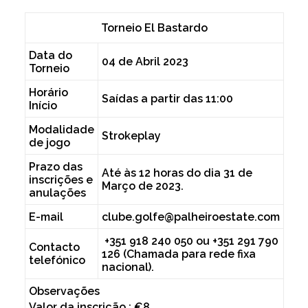
Torneio El Bastardo
Data do
04 de Abril 2023
Torneio
Horário
Saídas a partir das 11:00
Início
Modalidade
Strokeplay
de jogo
Prazo das
Até às 12 horas do dia 31 de
inscrições e
Março de 2023.
anulações
E-mail
clube.golfe@palheiroestate.com
+351 918 240 050 ou +351 291 790
Contacto
126 (Chamada para rede fixa
telefónico
nacional).
Observações
Valor da inscrição : €8.