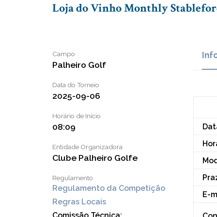
Loja do Vinho Monthly Stablefo
Campo
Inf
Palheiro Golf
Data do Torneio
2025-09-06
Horário de Início
08:09
Dat
Horá
Entidade Organizadora
Clube Palheiro Golfe
Mod
Pra
Regulamento
Regulamento da Competição
E-m
Regras Locais
Comissão Técnica:
Con