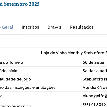
rd Setembro 2025
o Geral
Inscritos
Draw 1
Resultados
Loja do Vinho Monthly Stableford 
a do Torneio
06 de Setem
rio Início
Saídas a part
alidade de jogo
Stableford N
zo das inscrições e anulações
Até dia 03 d
ail
clube.golfe
+351 918 240
tacto telefónico