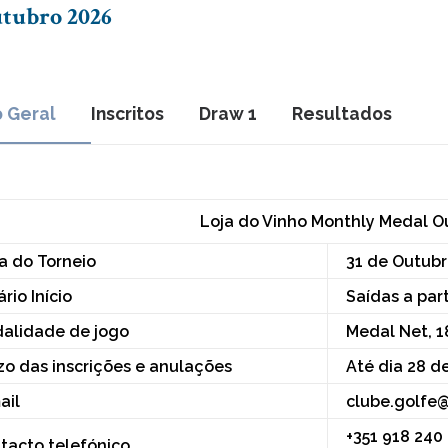
tubro 2026
o Geral
Inscritos
Draw 1
Resultados
Loja do Vinho Monthly Medal O
a do Torneio
31 de Outubr
rio Início
Saídas a part
alidade de jogo
Medal Net, 1
zo das inscrições e anulações
Até dia 28 d
ail
clube.golfe
+351 918 240
tacto telefónico