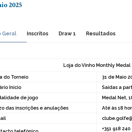
io 2025
o Geral
Inscritos
Draw 1
Resultados
Loja do Vinho Monthly Medal
a do Torneio
31 de Maio 2
rio Início
Saídas a part
alidade de jogo
Medal Net, 1
zo das inscrições e anulações
Até às 18 ho
ail
clube.golfe
+351 918 240
tacto telefónico