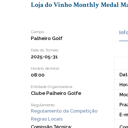
Loja do Vinho Monthly Medal Ma
Campo
Inf
Palheiro Golf
Data do Torneio
2025-05-31
Horário de Início
08:00
Dat
Horá
Entidade Organizadora
Clube Palheiro Golfe
Mod
Pra
Regulamento
Regulamento da Competição
E-m
Regras Locais
Comissão Técnica:
Con