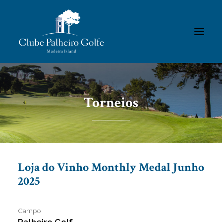
INÍCIO
Torneios
O CLUBE
ACADEMIA
ASSOCIADOS / RESULTADOS
TORNEIOS
Loja do Vinho Monthly Medal Junho
GALERIAS
2025
CONTACTOS
REGULAMENTOS
Campo
Palheiro Golf