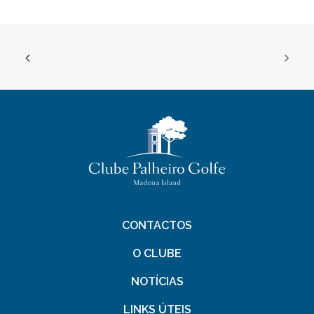
CONTACTOS
O CLUBE
NOTÍCIAS
LINKS ÚTEIS