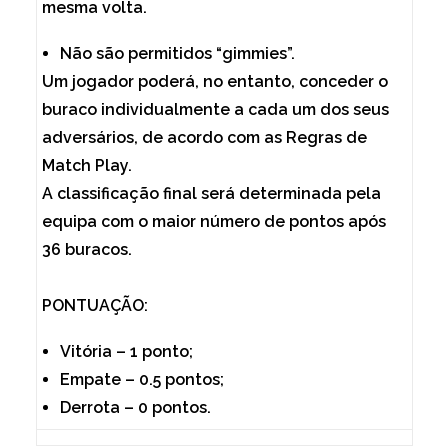
mesma volta.
Não são permitidos “gimmies”.
Um jogador poderá, no entanto, conceder o
buraco individualmente a cada um dos seus
adversários, de acordo com as Regras de
Match Play.
A classificação final será determinada pela
equipa com o maior número de pontos após
36 buracos.
PONTUAÇÃO:
Vitória – 1 ponto;
Empate – 0.5 pontos;
Derrota – 0 pontos.