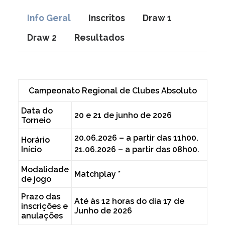
Info Geral
Inscritos
Draw 1
Draw 2
Resultados
Campeonato Regional de Clubes Absoluto
Data do
20 e 21 de junho de 2026
Torneio
20.06.2026 – a partir das 11h00.
Horário
Início
21.06.2026 – a partir das 08h00.
Modalidade
Matchplay *
de jogo
Prazo das
Até às 12 horas do dia 17 de
inscrições e
Junho de 2026
anulações