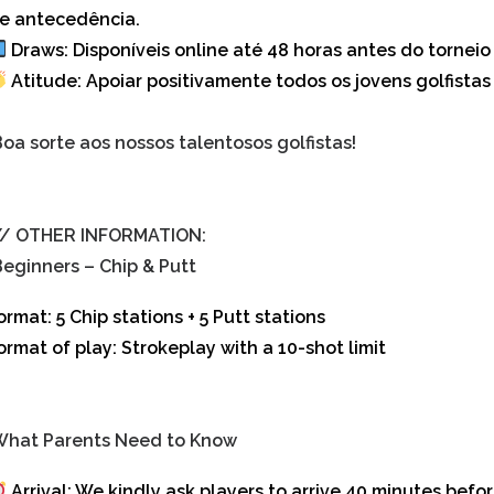
e antecedência.
Draws:
Disponíveis online até 48 horas antes do torneio
Atitude:
Apoiar positivamente todos os jovens golfistas
oa sorte aos nossos talentosos golfistas!
/ OTHER INFORMATION:
Beginners – Chip & Putt
ormat: 5 Chip stations + 5 Putt stations
ormat of play: Strokeplay with a 10-shot limit
What Parents Need to Know
Arrival:
We kindly ask players to arrive 40 minutes befor