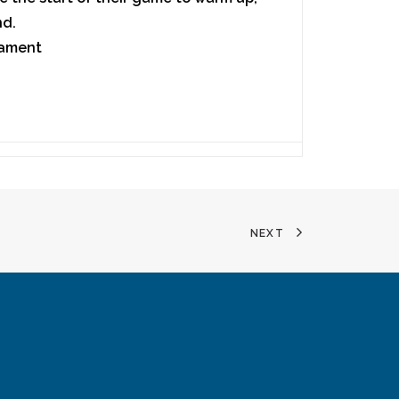
nd.
nament
NEXT