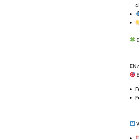
d
B
EN/
F
F