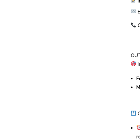
I
E
C
OUT
I
F
M
O
r