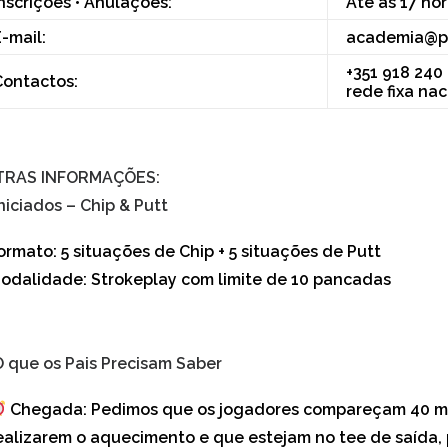
nscrições • Anulações:
Até às 17 ho
-mail:
academia@pa
+351 918 240
ontactos:
rede fixa nac
RAS INFORMAÇÕES:
niciados – Chip & Putt
ormato:
5 situações de Chip + 5 situações de Putt
odalidade:
Strokeplay com limite de 10 pancadas
 que os Pais Precisam Saber
Chegada:
Pedimos que os jogadores compareçam 40 min
ealizarem o aquecimento e que estejam no tee de saída,